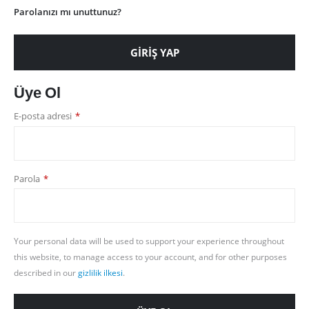
Parolanızı mı unuttunuz?
GIRIŞ YAP
Üye Ol
Gerekli
E-posta adresi
*
Gerekli
Parola
*
Your personal data will be used to support your experience throughout
this website, to manage access to your account, and for other purposes
described in our
gizlilik ilkesi
.