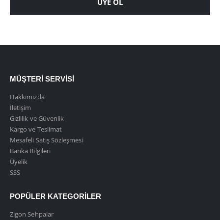
ÜYE OL
MÜŞTERI SERVISI
Hakkımızda
İletişim
Gizlilik ve Güvenlik
Kargo ve Teslimat
Mesafeli Satış Sözleşmesi
Banka Bilgileri
Üyelik
SSS
POPÜLER KATEGORILER
Zigon Sehpalar