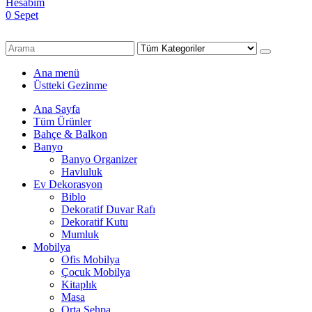
Hesabım
0
Sepet
Ana menü
Üstteki Gezinme
Ana Sayfa
Tüm Ürünler
Bahçe & Balkon
Banyo
Banyo Organizer
Havluluk
Ev Dekorasyon
Biblo
Dekoratif Duvar Rafı
Dekoratif Kutu
Mumluk
Mobilya
Ofis Mobilya
Çocuk Mobilya
Kitaplık
Masa
Orta Sehpa