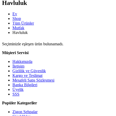
Havluluk
Ev
Shop
Tüm Ürünler
Mutfak
Havluluk
Seçiminizle eşleşen ürün bulunamadı.
Müşteri Servisi
Hakkımızda
İletişim
Gizlilik ve Güvenlik
Kargo ve Teslimat
Mesafeli Satış Sözleşmesi
Banka Bilgileri
Üyelik
SSS
Popüler Kategoriler
Zigon Sehpalar