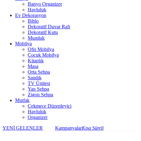
Banyo Organizer
Havluluk
Ev Dekorasyon
Biblo
Dekoratif Duvar Rafı
Dekoratif Kutu
Mumluk
Mobilya
Ofis Mobilya
Çocuk Mobilya
Kitaplık
Masa
Orta Sehpa
Sandık
TV Ünitesi
Yan Sehpa
Zigon Sehpa
Mutfak
Çekmece Düzenleyici
Havluluk
Organizer
YENİ GELENLER
Kampanyalar
Kısa Süreli