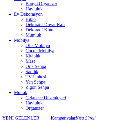
Banyo Organizer
Havluluk
Ev Dekorasyon
Biblo
Dekoratif Duvar Rafı
Dekoratif Kutu
Mumluk
Mobilya
Ofis Mobilya
Çocuk Mobilya
Kitaplık
Masa
Orta Sehpa
Sandık
TV Ünitesi
Yan Sehpa
Zigon Sehpa
Mutfak
Çekmece Düzenleyici
Havluluk
Organizer
YENİ GELENLER
Kampanyalar
Kısa Süreli