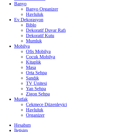
Banyo
Banyo Organizer
Havluluk
Ev Dekorasyon
Biblo
Dekoratif Duvar Rafı
Dekoratif Kutu
Mumluk
Mobilya
Ofis Mobilya
Çocuk Mobilya
Kitaplık
Masa
Orta Sehpa
Sandık
TV Ünitesi
Yan Sehpa
Zigon Sehpa
Mutfak
Çekmece Düzenleyici
Havluluk
Organizer
Hesabım
İletişim