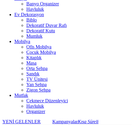
Banyo Organizer
Havluluk
Ev Dekorasyon
Biblo
Dekoratif Duvar Rafı
Dekoratif Kutu
Mumluk
Mobilya
Ofis Mobilya
Çocuk Mobilya
Kitaplık
Masa
Orta Sehpa
Sandık
TV Ünitesi
Yan Sehpa
Zigon Sehpa
Mutfak
Çekmece Düzenleyici
Havluluk
Organizer
YENİ GELENLER
Kampanyalar
Kısa Süreli