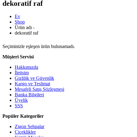
dekoratif raf
Ev
Shop
Ürün adı -
dekoratif raf
Seçiminizle eşleşen ürün bulunamadı.
Müşteri Servisi
Hakkımızda
İletişim
Gizlilik ve Güvenlik
Kargo ve Teslimat
Mesafeli Satış Sözleşmesi
Banka Bilgileri
Üyelik
SSS
Popüler Kategoriler
Zigon Sehpalar
Çiçeklikler