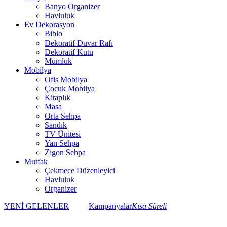
Banyo Organizer
Havluluk
Ev Dekorasyon
Biblo
Dekoratif Duvar Rafı
Dekoratif Kutu
Mumluk
Mobilya
Ofis Mobilya
Çocuk Mobilya
Kitaplık
Masa
Orta Sehpa
Sandık
TV Ünitesi
Yan Sehpa
Zigon Sehpa
Mutfak
Çekmece Düzenleyici
Havluluk
Organizer
YENİ GELENLER
Kampanyalar
Kısa Süreli