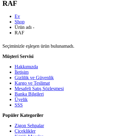
RAF
Ev
Shop
Ürün adı -
RAF
Seçiminizle eşleşen ürün bulunamadı.
Müşteri Servisi
Hakkımızda
İletişim
Gizlilik ve Güvenlik
Kargo ve Teslimat
Mesafeli Satış Sözleşmesi
Banka Bilgileri
Üyelik
SSS
Popüler Kategoriler
Zigon Sehpalar
Çiçeklikler