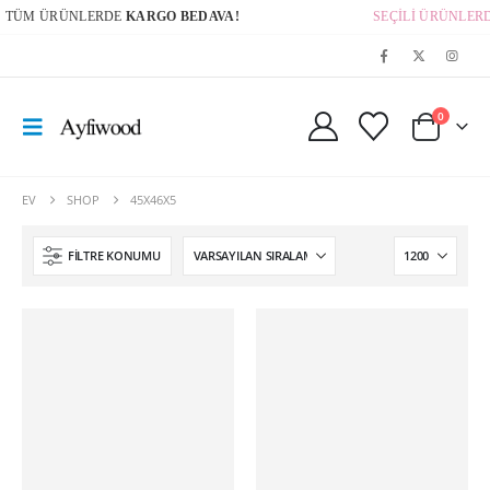
TÜM ÜRÜNLERDE
KARGO BEDAVA!
SEÇİLİ ÜRÜNLERD
0
EV
SHOP
45X46X5
FILTRE KONUMU