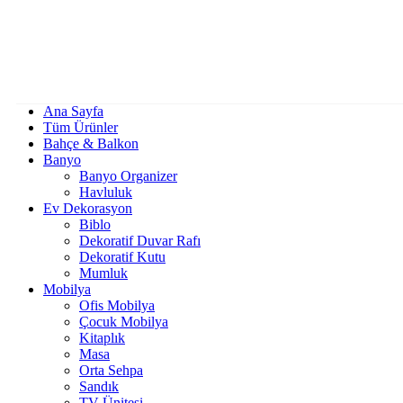
Ana Sayfa
Tüm Ürünler
Bahçe & Balkon
Banyo
Banyo Organizer
Havluluk
Ev Dekorasyon
Biblo
Dekoratif Duvar Rafı
Dekoratif Kutu
Mumluk
Mobilya
Ofis Mobilya
Çocuk Mobilya
Kitaplık
Masa
Orta Sehpa
Sandık
TV Ünitesi