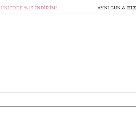
RDE
%15 İNDİRİM!
AYNI GÜN &
HIZLI KA