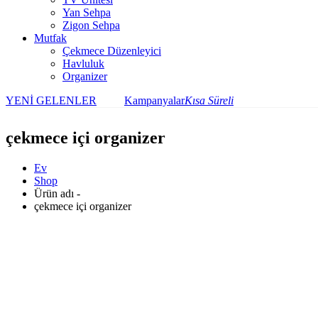
Yan Sehpa
Zigon Sehpa
Mutfak
Çekmece Düzenleyici
Havluluk
Organizer
YENİ GELENLER
Kampanyalar
Kısa Süreli
çekmece içi organizer
Ev
Shop
Ürün adı -
çekmece içi organizer