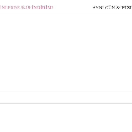
DE
%15 İNDİRİM!
AYNI GÜN &
HIZLI KAR