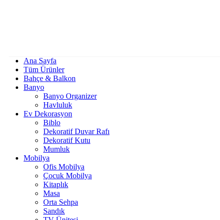
Ana Sayfa
Tüm Ürünler
Bahçe & Balkon
Banyo
Banyo Organizer
Havluluk
Ev Dekorasyon
Biblo
Dekoratif Duvar Rafı
Dekoratif Kutu
Mumluk
Mobilya
Ofis Mobilya
Çocuk Mobilya
Kitaplık
Masa
Orta Sehpa
Sandık
TV Ünitesi