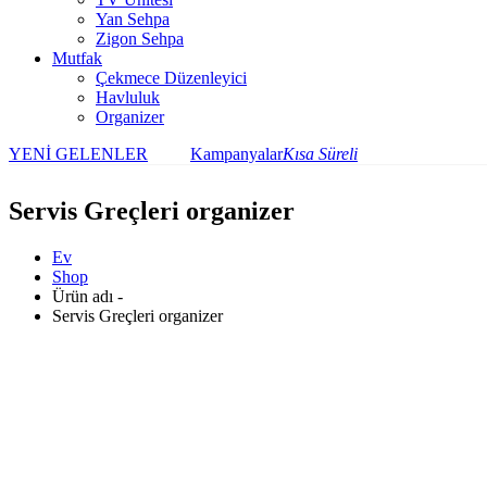
Yan Sehpa
Zigon Sehpa
Mutfak
Çekmece Düzenleyici
Havluluk
Organizer
YENİ GELENLER
Kampanyalar
Kısa Süreli
Servis Greçleri organizer
Ev
Shop
Ürün adı -
Servis Greçleri organizer